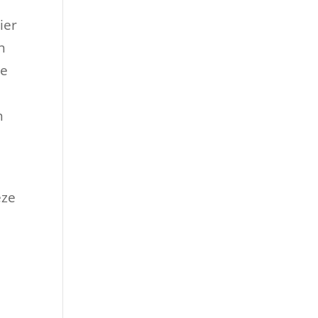
ier
n
Je
n
eze