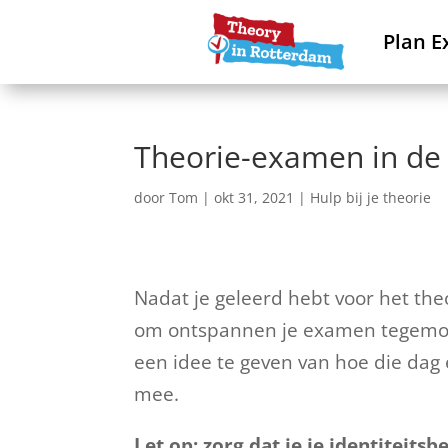
Plan E
Theorie-examen in de 
door
Tom
|
okt 31, 2021
|
Hulp bij je theorie
Nadat je geleerd hebt voor het the
om ontspannen je examen tegemoet
een idee te geven van hoe die dag e
mee.
Let op: zorg dat je je identiteits