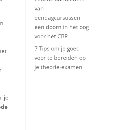
van
eendagcursussen
an
een doorn in het oog
voor het CBR
7 Tips om je goed
het
voor te bereiden op
je theorie-examen
r
r je
ode