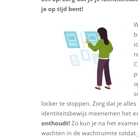
je op tijd bent!
W
b
i
r
C
p
o
s
locker te stoppen. Zorg dat je alles
identiteitsbewijs meenemen het e
onthoudt!
Zo kun je na het examen
wachten in de wachtruimte totdat